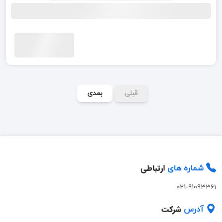
قبلی
بعدی
ارتباطی
شماره های
021-91093361
شرکت
آدرس