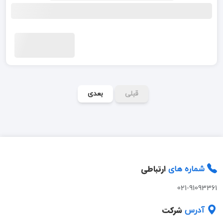
قبلی
بعدی
ارتباطی
شماره های
021-91093361
شرکت
آدرس