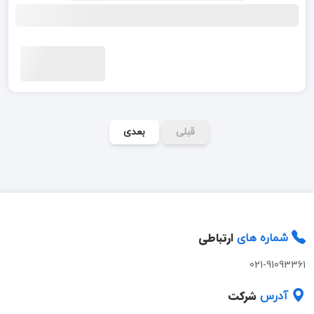
قبلی
بعدی
ارتباطی
شماره های
021-91093361
شرکت
آدرس