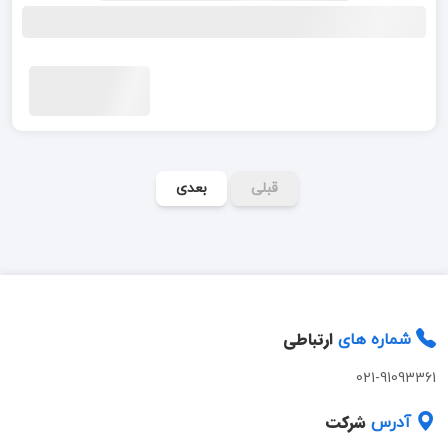
قبلی
بعدی
ارتباطی
شماره های
021-91093361
شرکت
آدرس