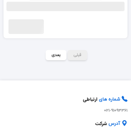
قبلی
بعدی
ارتباطی
شماره های
021-91093361
شرکت
آدرس