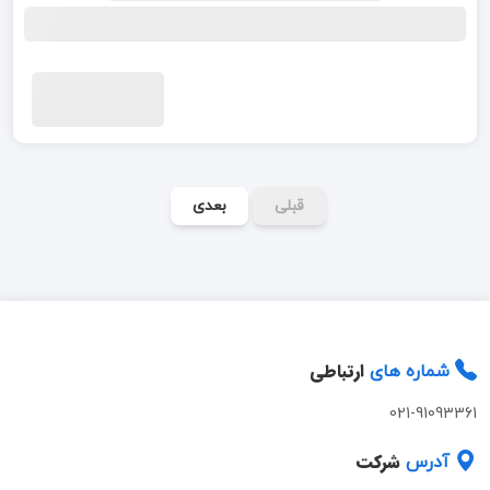
قبلی
بعدی
ارتباطی
شماره های
021-91093361
شرکت
آدرس