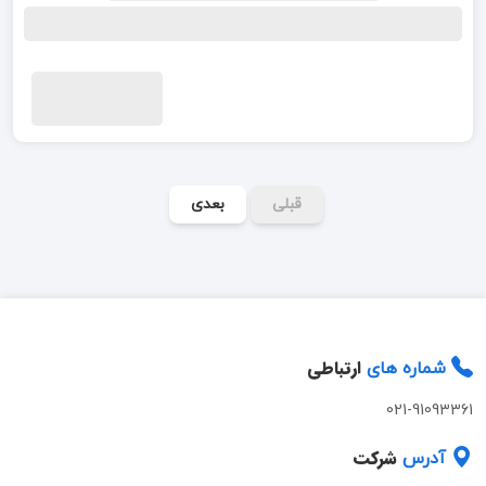
قبلی
بعدی
ارتباطی
شماره های
021-91093361
شرکت
آدرس