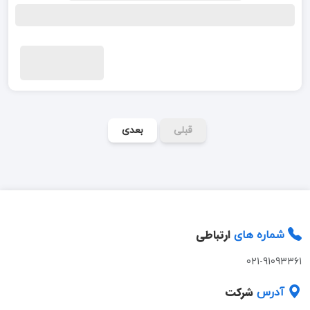
قبلی
بعدی
ارتباطی
شماره های
021-91093361
شرکت
آدرس