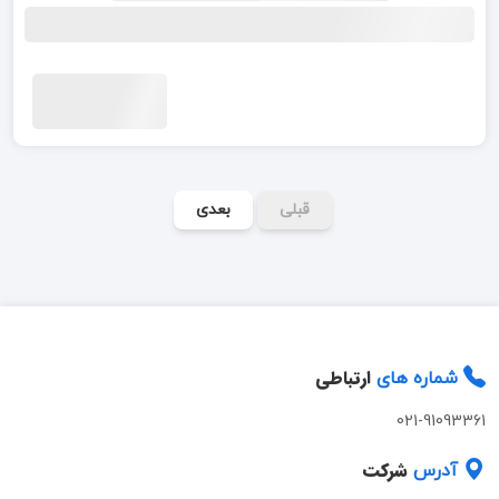
قبلی
بعدی
ارتباطی
شماره های
021-91093361
شرکت
آدرس