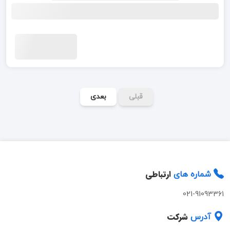
قبلی
بعدی
ارتباطی
شماره های
021-91093361
شرکت
آدرس