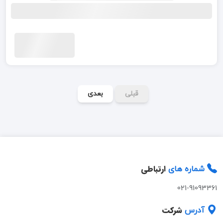
قبلی
بعدی
ارتباطی
شماره های
021-91093361
شرکت
آدرس