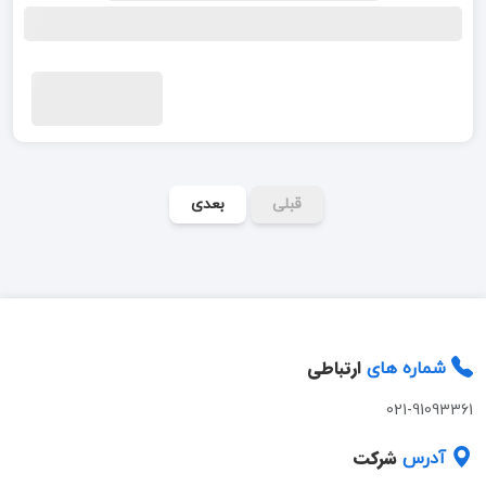
قبلی
بعدی
ارتباطی
شماره های
021-91093361
شرکت
آدرس