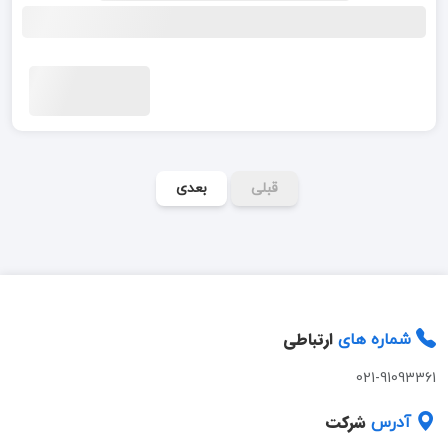
قبلی
بعدی
ارتباطی
شماره های
021-91093361
شرکت
آدرس