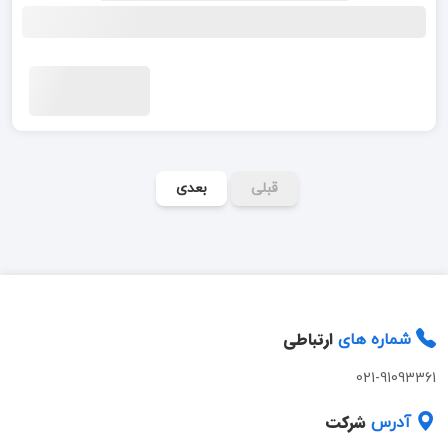
قبلی
بعدی
ارتباطی
شماره های
021-91093361
شرکت
آدرس