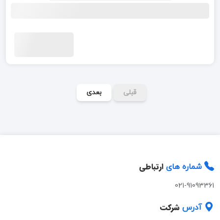
قبلی
بعدی
ارتباطی
شماره های
021-91093361
شرکت
آدرس