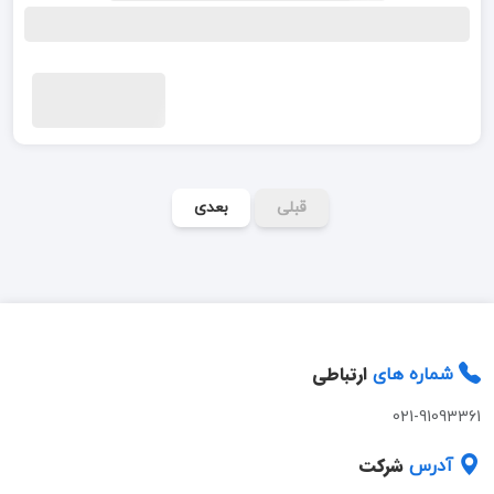
قبلی
بعدی
ارتباطی
شماره های
021-91093361
شرکت
آدرس