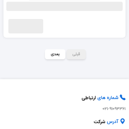
قبلی
بعدی
ارتباطی
شماره های
021-91093361
شرکت
آدرس