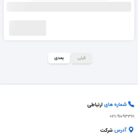
قبلی
بعدی
ارتباطی
شماره های
021-91093361
شرکت
آدرس