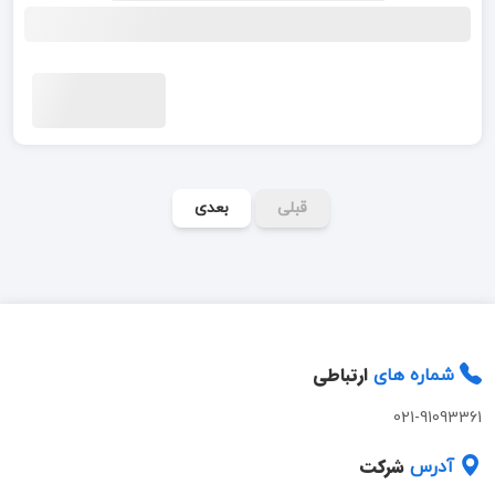
قبلی
بعدی
ارتباطی
شماره های
021-91093361
شرکت
آدرس