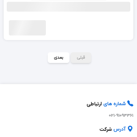
قبلی
بعدی
ارتباطی
شماره های
021-91093361
شرکت
آدرس