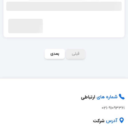
قبلی
بعدی
ارتباطی
شماره های
021-91093361
شرکت
آدرس