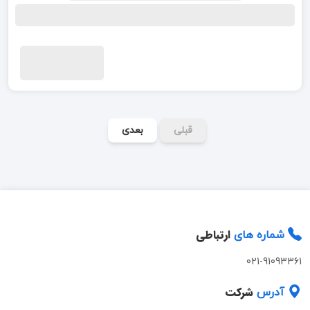
قبلی
بعدی
ارتباطی
شماره های
021-91093361
شرکت
آدرس